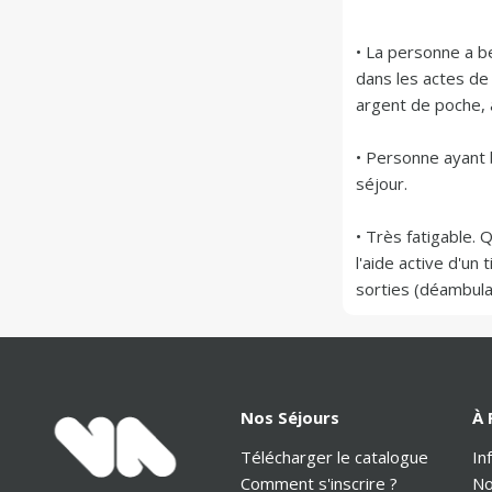
• La personne a b
dans les actes de 
argent de poche, act
• Personne ayant b
séjour.

• Très fatigable.
l'aide active d'un 
Nos Séjours
À 
Télécharger le catalogue
In
Comment s'inscrire ?
No