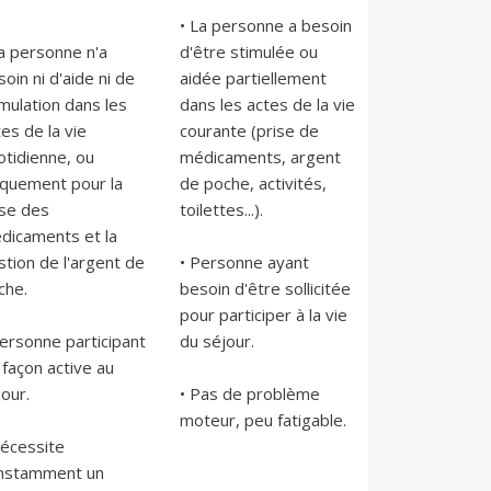
• La personne a besoin 
a personne n'a 
d'être stimulée ou 
oin ni d'aide ni de 
aidée partiellement 
mulation dans les 
dans les actes de la vie 
es de la vie 
courante (prise de 
tidienne, ou 
médicaments, argent 
iquement pour la 
de poche, activités, 
se des 
toilettes...).

dicaments et la 
tion de l'argent de 
• Personne ayant 
he.

besoin d'être sollicitée 
pour participer à la vie 
ersonne participant 
du séjour.

façon active au 
our.

• Pas de problème 
moteur, peu fatigable.
écessite 
nstamment un 