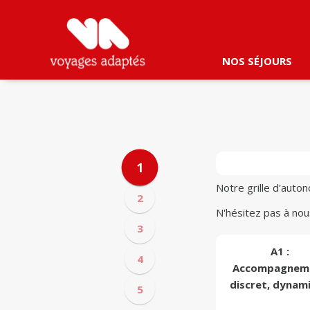
NOS SÉJOURS
1
Notre grille d'auto
2
N'hésitez pas à nou
3
A1 :
4
Accompagnem
discret, dynam
5