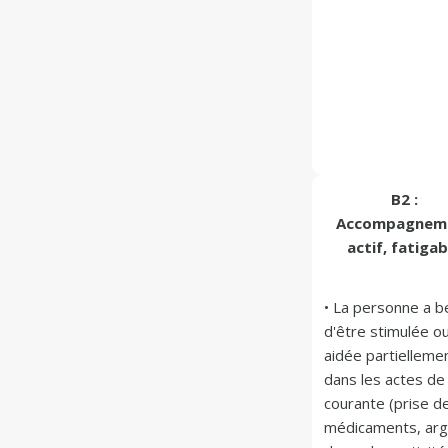
B2 :
Accompagnem
actif, fatigab
• La personne a be
d'être stimulée ou
aidée partiellemen
dans les actes de l
courante (prise de
médicaments, arg