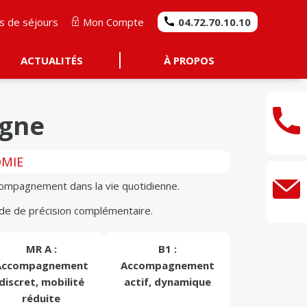
s de séjours
Mon Compte
04.72.70.10.10
ACTUALITÉS
À PROPOS
igne
OMIE
ccompagnement dans la vie quotidienne.
nde de précision complémentaire.
MR A :
B1 :
Accompagnement
Accompagnement
discret, mobilité
actif, dynamique
réduite