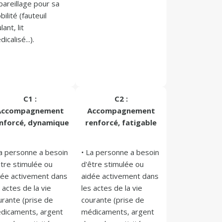
areillage pour sa 
ilité (fauteuil 
lant, lit 
icalisé...).
C1 :
C2 :
Accompagnement
Accompagnement
nforcé, dynamique
renforcé, fatigable
La personne a besoin 
• La personne a besoin 
tre stimulée ou 
d'être stimulée ou 
dée activement dans 
aidée activement dans 
 actes de la vie 
les actes de la vie 
urante (prise de 
courante (prise de 
dicaments, argent 
médicaments, argent 