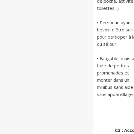
de poche, activités
toilettes...).

• Personne ayant 
besoin d'être solli
pour participer à la
du séjour.

• Fatigable, mais p
faire de petites 
promenades et 
monter dans un 
minibus sans aide 
sans appareillage.
C3 : Ac