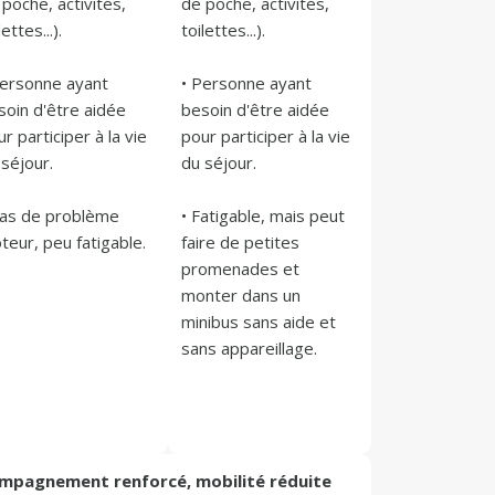
poche, activités, 
de poche, activités, 
lettes...).

toilettes...).

Personne ayant 
• Personne ayant 
soin d'être aidée 
besoin d'être aidée 
r participer à la vie 
pour participer à la vie 
séjour.

du séjour.

Pas de problème 
• Fatigable, mais peut 
faire de petites 
promenades et 
monter dans un 
minibus sans aide et 
ompagnement renforcé, mobilité réduite