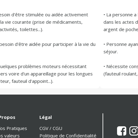
esoin d'être stimulée ou aidée activement 
• La personne a 
la vie courante (prise de médicaments, 
dans les actes d
ivités, toilettes...).

argent de poche, a
esoin d'être aidée pour participer à la vie du 
• Personne ayant
séjour.

 Quelques problèmes moteurs nécessitant 
• Nécessite con
tiers voire d'un appareillage pour les longues 
Propos
Légal
fos Pratiques
CGV / CGU
s valeurs
Politique de Confidentialité