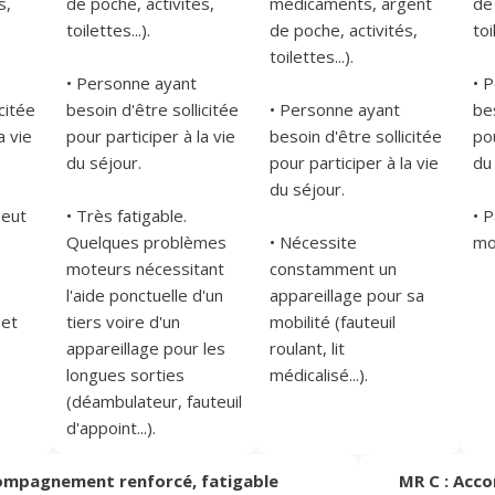
, 
de poche, activités, 
médicaments, argent 
de 
toilettes...).

de poche, activités, 
toi
toilettes...).

• Personne ayant 
• 
citée 
besoin d'être sollicitée 
• Personne ayant 
be
 vie 
pour participer à la vie 
besoin d'être sollicitée 
pou
du séjour.

pour participer à la vie 
du 
du séjour.

eut 
• Très fatigable. 
• 
Quelques problèmes 
• Nécessite 
moteurs nécessitant 
constamment un 
l'aide ponctuelle d'un 
appareillage pour sa 
et 
tiers voire d'un 
mobilité (fauteuil 
appareillage pour les 
roulant, lit 
longues sorties 
(déambulateur, fauteuil 
compagnement renforcé, fatigable
MR C : Acc