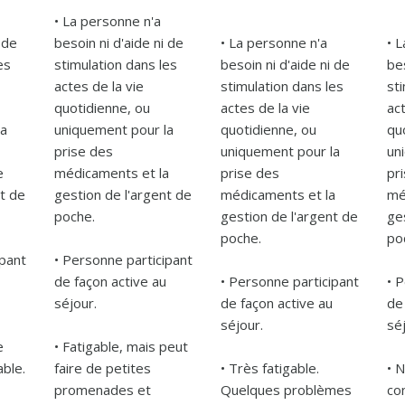
• La personne n'a 
 de 
besoin ni d'aide ni de 
• La personne n'a 
• L
s 
stimulation dans les 
besoin ni d'aide ni de 
bes
actes de la vie 
stimulation dans les 
sti
quotidienne, ou 
actes de la vie 
act
a 
uniquement pour la 
quotidienne, ou 
quo
prise des 
uniquement pour la 
un
 
médicaments et la 
prise des 
pri
t de 
gestion de l'argent de 
médicaments et la 
mé
poche.

gestion de l'argent de 
ges
poche.

poc
pant 
• Personne participant 
de façon active au 
• Personne participant 
• P
séjour.

de façon active au 
de 
séjour.

séj
 
• Fatigable, mais peut 
able.
faire de petites 
• Très fatigable. 
• N
promenades et 
Quelques problèmes 
co