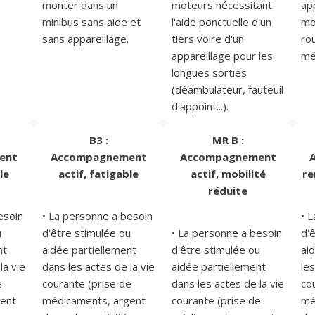
monter dans un 
moteurs nécessitant 
app
minibus sans aide et 
l'aide ponctuelle d'un 
mob
sans appareillage. 
tiers voire d'un 
rou
appareillage pour les 
méd
longues sorties 
(déambulateur, fauteuil 
d'appoint...).
B3 :
MR B :
ent
Accompagnement
Accompagnement
le
actif, fatigable
actif, mobilité
re
réduite
soin 
• La personne a besoin 
• 
 
d'être stimulée ou 
• La personne a besoin 
d'ê
t 
aidée partiellement 
d'être stimulée ou 
ai
a vie 
dans les actes de la vie 
aidée partiellement 
les
 
courante (prise de 
dans les actes de la vie 
co
ent 
médicaments, argent 
courante (prise de 
mé