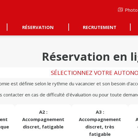
Photo
RÉSERVATION
RECRUTEMENT
Réservation en l
SÉLECTIONNEZ VOTRE AUTON
nomie est définie selon le rythme du vacancier et son besoin d'a
s contacter en cas de difficulté d'évaluation ou pour toute dema
A2 :
A3 :
ent
Accompagnement
Accompagnement
ique
discret, fatigable
discret, très
fatigable