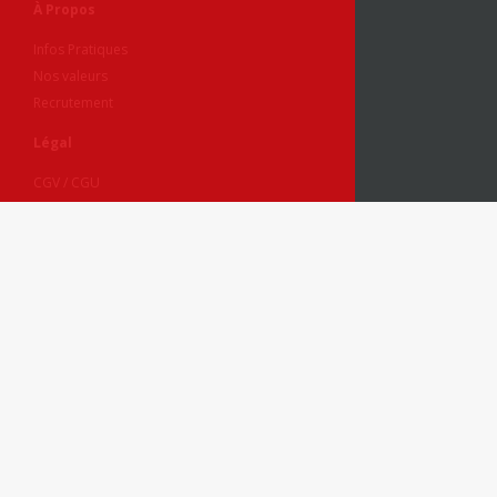
À Propos
Infos Pratiques
Nos valeurs
Recrutement
Légal
CGV / CGU
Politique de Confidentialité
Mentions Légales
Voyages Adaptés
65, rue Jacques Louis Hénon - Bât B - 69004 LYON
Tél. : 04.72.70.10.10
E-mail :
contact@voyagesadaptes.com