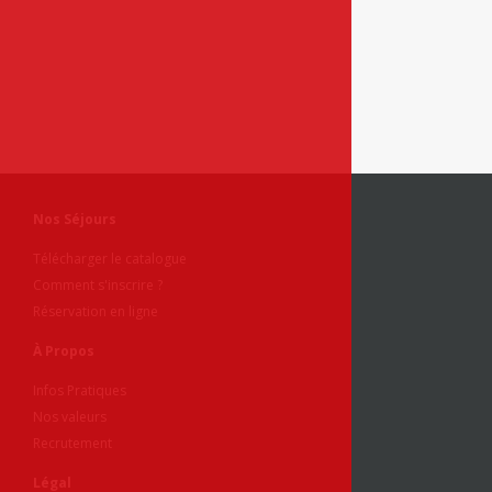
Nos Séjours
Télécharger le catalogue
Comment s'inscrire ?
Réservation en ligne
À Propos
Infos Pratiques
Nos valeurs
Recrutement
Légal