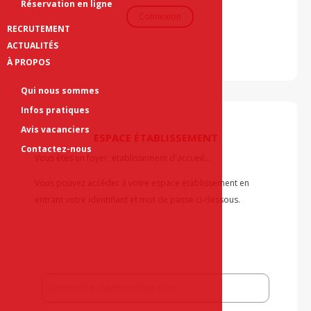
Réservation en ligne
Connexion
RECRUTEMENT
ACTUALITÉS
À PROPOS
Qui nous sommes
Infos pratiques
Avis vacanciers
ESPACE ÉTABLISSEMENT
Contactez-nous
Vous êtes un foyer, établissement d'accueil...
Vous pouvez accéder à votre espace établissement en
entrant votre identifiant et mot de passe ci-dessous.