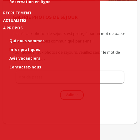
Réservation en ligne
RECRUTEMENT
GALERIE PHOTOS DE SÉJOUR
ACTUALITÉS
À PROPOS
L'accès aux photos de séjours est protégé par un mot de passe
Qui nous sommes
que nous vous avons communiqué par e-mail.
Infos pratiques
Pour accéder aux photos de séjours, veuillez saisir le mot de
Avis vacanciers
passe ci-dessous :
Contactez-nous
Valider