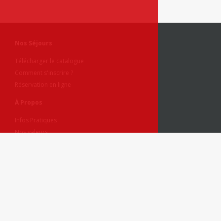
Nos Séjours
Télécharger le catalogue
Comment s'inscrire ?
Réservation en ligne
À Propos
Infos Pratiques
Nos valeurs
Recrutement
Légal
CGV / CGU
Politique de Confidentialité
Mentions Légales