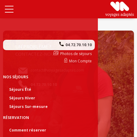
04.72.70.10.10
UN PROBLÈME ?
CONTACTEZ-NOUS !
Photos de séjours
Mon Compte
contact@voyagesadaptes.com
NOS SÉJOURS
04.72.70.10.10
Séjours Été
Séjours Hiver
Séjours Sur-mesure
RÉSERVATION
Comment réserver