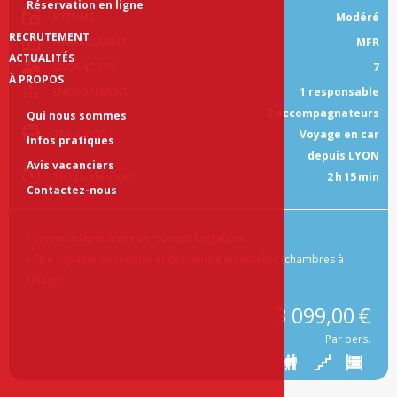
Réservation en ligne
RYTHME
Modéré
RECRUTEMENT
HÉBERGEMENT
MFR
ACTUALITÉS
VACANCIERS
7
À PROPOS
ENCADREMENT
1 responsable
2 accompagnateurs
Qui nous sommes
TRANSPORT
Voyage en car
Infos pratiques
depuis LYON
Avis vacanciers
Temps de trajet
2 h 15 min
Contactez-nous
• Séjour adapté à des personnes fatigables 

• Être capable de monter et descendre un escalier (chambres à 
l’étage)
3 099,00 €
Par pers.