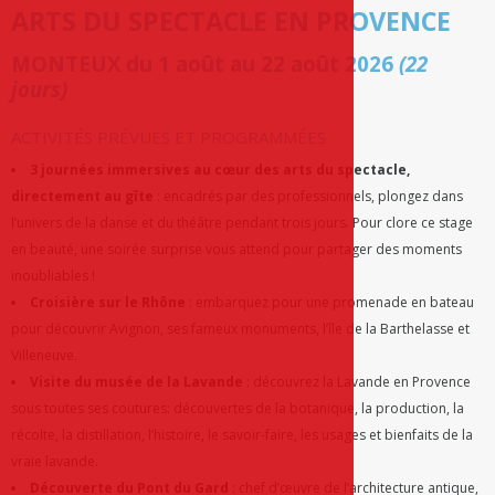
ARTS DU SPECTACLE EN PROVENCE
MONTEUX
du 1 août au 22 août 2026
(22
jours)
ACTIVITÉS PRÉVUES ET PROGRAMMÉES
3 journées immersives au cœur des arts du spectacle,
directement au gîte
: encadrés par des professionnels, plongez dans
l’univers de la danse et du théâtre pendant trois jours. Pour clore ce stage
en beauté, une soirée surprise vous attend pour partager des moments
inoubliables !
Croisière sur le Rhône
: embarquez pour une promenade en bateau
pour découvrir Avignon, ses fameux monuments, l’île de la Barthelasse et
Villeneuve.
Visite du musée de la Lavande
: découvrez la Lavande en Provence
sous toutes ses coutures: découvertes de la botanique, la production, la
récolte, la distillation, l’histoire, le savoir-faire, les usages et bienfaits de la
vraie lavande.
Découverte du Pont du Gard
: chef d’œuvre de l’architecture antique,