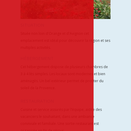
SITUATION
Située non loin d'Orange et d'Avignon cet 
emplacement est idéal pour découvrir la région et ses 
multiples activités.
HÉBERGEMENT
Cet hébergement dispose de plusieurs chambres de 
3 à 4 lits simples. Les locaux sont modernes et bien 
aménagés. Un bel extérieur permet de profiter du 
soleil de la Provence.
RESTAURATION
Cuisine et service assurés par l’équipe, aidée des 
vacanciers le souhaitant, dans une ambiance 
conviviale et familiale. Une sortie restaurant est 
organisée en fin de séjour.