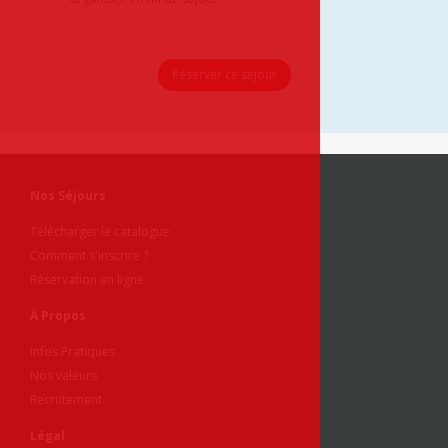
Réserver ce séjour
Nos Séjours
Télécharger le catalogue
Comment s'inscrire ?
Réservation en ligne
À Propos
Infos Pratiques
Nos valeurs
Recrutement
Légal