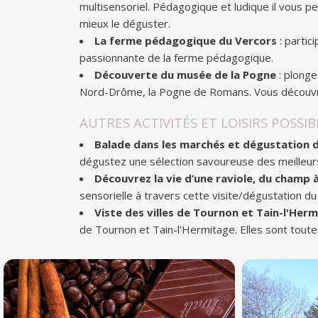
multisensoriel. Pédagogique et ludique il vous p
mieux le déguster.
La ferme pédagogique du Vercors
: partic
passionnante de la ferme pédagogique.
Découverte du musée de la Pogne
: plonge
Nord-Drôme, la Pogne de Romans. Vous découvrire
AUTRES ACTIVITÉS ET LOISIRS POSSIB
Balade dans les marchés et dégustation 
dégustez une sélection savoureuse des meilleurs
Découvrez la vie d’une raviole, du champ à
sensorielle à travers cette visite/dégustation 
Viste des villes de Tournon et Tain-l'Her
de Tournon et Tain-l'Hermitage. Elles sont toutes