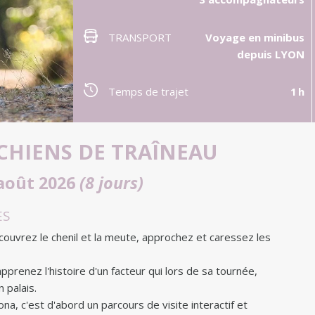
TRANSPORT
Voyage en minibus
depuis LYON
Temps de trajet
1 h
CHIENS DE TRAÎNEAU
 août 2026
(8 jours)
ES
couvrez le chenil et la meute, approchez et caressez les
apprenez l'histoire d'un facteur qui lors de sa tournée,
 palais.
ona, c'est d'abord un parcours de visite interactif et