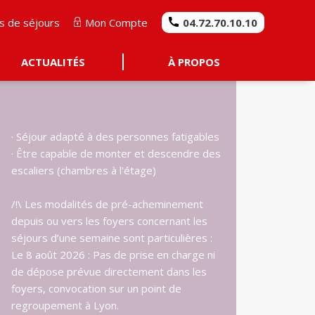
s de séjours
Mon Compte
04.72.70.10.10
ACTUALITÉS
À PROPOS
· Séjour adapté à des personnes fatigables

· Être capable de monter et descendre des 
escaliers (chambres à l'étage)

/!\ Les modalités de pré-acheminement 
depuis ou vers les foyers concernant les 
séjours d’une semaine sont particulières :

Le 8 août 2026 : Pas de prise en charge ni 
de dépose prévue directement dans les 
foyers, convocation sur un point de 
regroupement à Lyon.