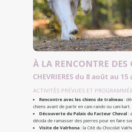
À LA RENCONTRE DES 
CHEVRIERES
du 8 août au 15
ACTIVITÉS PRÉVUES ET PROGRAMMÉ
Rencontre avec les chiens de traîneau
: dé
chiens avant de partir en cani-rando ou cani kart.
Découverte du Palais du Facteur Cheval
: 
décida de ramasser des pierres pour en faire son
Visite de Valrhona
: la Cité du Chocolat Valrh