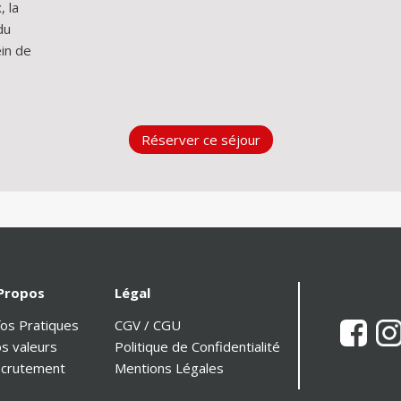
 la 
u 
in de 
Réserver ce séjour
Propos
Légal
fos Pratiques
CGV / CGU
s valeurs
Politique de Confidentialité
crutement
Mentions Légales