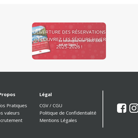
OUVERTURE DES RÉSERVATIONS
: DÉCOUVREZ LES SÉJOURS HIVER
2025-2026 !
Propos
Légal
fos Pratiques
CGV / CGU
s valeurs
Politique de Confidentialité
crutement
Mentions Légales