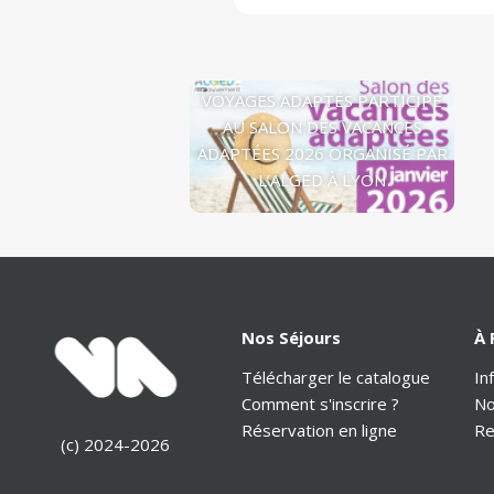
VOYAGES ADAPTÉS PARTICIPE
AU SALON DES VACANCES
ADAPTÉES 2026 ORGANISÉ PAR
L’ALGED À LYON
Nos Séjours
À 
Télécharger le catalogue
In
Comment s'inscrire ?
No
Réservation en ligne
Re
(c) 2024-2026