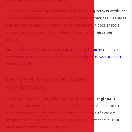
Les
Centres Communaux d’Action Sociale (CCAS)
peuvent attribuer
des aides financières pour les vacances, selon les communes. Ces aides
sont souvent étudiées au cas par cas et nécessitent un dossier social.
Elles peuvent constituer un complément pour financer un séjour
adapté.
https://nosoffres.ccas.fr/sante-social/aides-de-la-branche-des-ieg-et-
des-activites-sociales/je-suis-confronte-au-handicap/#1627636232518-
40470a37-28d0
Les aides des collectivités
territoriales
Certaines mairies, conseils départementaux ou régionaux
proposent des dispositifs de soutien aux familles à revenus modestes
ou aux personnes en situation de handicap. Les modalités varient
fortement selon les territoires, mais ces aides peuvent contribuer au
financement des vacances adaptées.