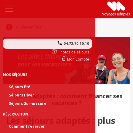
Tous les articles
04.72.70.10.10
Photos de séjours
Mon Compte
NOS SÉJOURS
Séjours Été
Séjours adaptés : comment financer ses
Séjours Hiver
vacances ?
Séjours Sur-mesure
RÉSERVATION
Les séjours adaptés : plus
Comment réserver