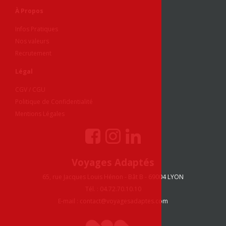
À Propos
Infos Pratiques
Nos valeurs
Recrutement
Légal
CGV / CGU
Politique de Confidentialité
Mentions Légales
Voyages Adaptés
65, rue Jacques Louis Hénon - Bât B - 69004 LYON
Tél. : 04.72.70.10.10
E-mail :
contact@voyagesadaptes.com