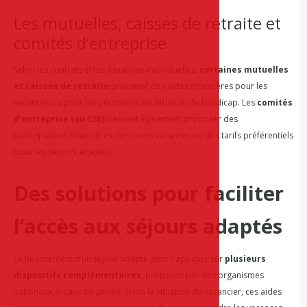
Les mutuelles, caisses de retraite et
comités d’entreprise
Selon les contrats et les situations individuelles,
certaines mutuelles
et caisses de retraite
prévoient des aides financières pour les
vacances ou pour les personnes en situation de handicap. Les
comités
d’entreprise (ou CSE)
peuvent également proposer des
participations financières, des bons vacances ou des tarifs préférentiels
pour les séjours adaptés.
Des solutions pour faciliter
l’accès aux séjours adaptés
Le financement d’un séjour adapté peut s’appuyer sur
plusieurs
dispositifs complémentaires
, proposés par des organismes
nationaux, locaux ou privés. Selon la situation du vacancier, ces aides