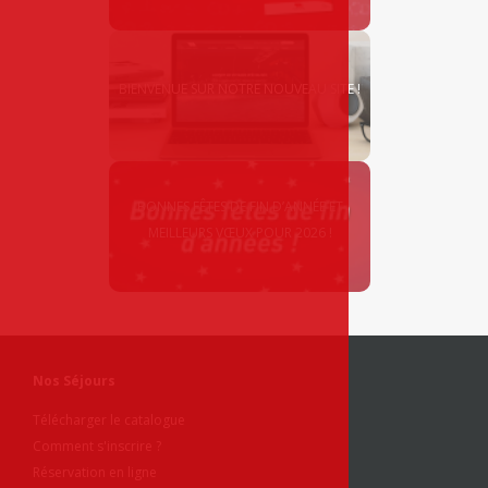
BIENVENUE SUR NOTRE NOUVEAU SITE !
BONNES FÊTES DE FIN D’ANNÉE ET
MEILLEURS VŒUX POUR 2026 !
Nos Séjours
Télécharger le catalogue
Comment s'inscrire ?
Réservation en ligne