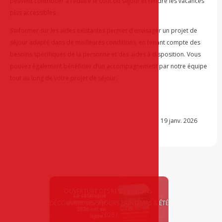
peuvent contribuer à réduire le coût du séjour et rendre les vacances
plus accessibles.
S’informer sur les aides existantes permet d’envisager un projet de
séjour adapté dans de meilleures conditions, en tenant compte des
besoins spécifiques de la personne et des aides à disposition. Vous
pouvez également bénéficier d’un accompagnement par notre équipe
tout au long de votre projet de séjour.
19 janv. 2026
OUVERTURE DES RÉSERVATIONS :
DÉCOUVREZ LES SÉJOURS PRINTEMPS & ÉTÉ
2026 !