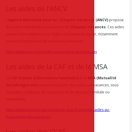
Les aides de l’ANCV
L’
Agence Nationale pour les Chèques-Vacances (ANCV)
propose
des aides individuelles sous forme de
Chèques-Vacances
. Ces aides
peuvent être utilisées pour régler une partie du séjour, notamment
auprès d’organismes de vacances partenaires.
https://www.ancv.com/aides-aux-projets-vacances-apv
Les aides de la CAF et de la MSA
La
CAF (Caisse d’Allocations Familiales)
et la
MSA (Mutualité
Sociale Agricole)
peuvent proposer des aides aux vacances, sous
certaines conditions de ressources et de situation familiale ou
individuelle.
https://www.monparcourshandicap.gouv.fr/actualite/aides-au-
financement-des-vacances
Les aides des CCAS