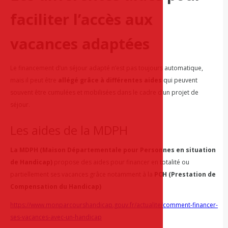
faciliter l’accès aux
vacances adaptées
Le financement d’un séjour adapté n’est pas toujours automatique,
mais il peut être
allégé grâce à différentes aides
qui peuvent
souvent être cumulées et mobilisées dans le cadre d’un projet de
séjour.
Les aides de la MDPH
La MDPH (Maison Départementale pour Personnes en situation
de Handicap)
propose des aides pour financer en totalité ou
partiellement ses vacances grâce notamment à la
PCH (Prestation de
Compensation du Handicap)
https://www.monparcourshandicap.gouv.fr/actualite/comment-financer-
ses-vacances-avec-un-handicap