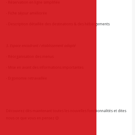
- Réservation en ligne simplifiée
- Fiche séjour améliorée
- Description détaillée des destinations & des hébergements
3. Espace encadrant / etablissement adapté
- Réorganisation des menus
- Mise en avant des informations importantes
- Ergonomie retravaillée
Découvrez dès maintenant toutes les nouvelles fonctionnalités et dites
nous ce que vous en pensez 😉