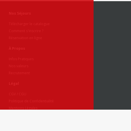
Nos Séjours
Télécharger le catalogue
Comment s'inscrire ?
Réservation en ligne
À Propos
Infos Pratiques
Nos valeurs
Recrutement
Légal
CGV / CGU
Politique de Confidentialité
Mentions Légales