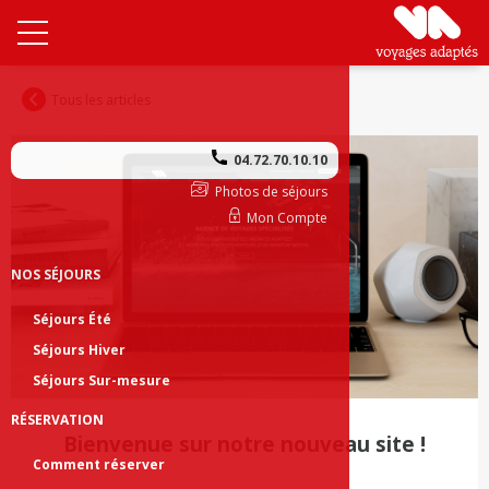
Tous les articles
04.72.70.10.10
Photos de séjours
Mon Compte
NOS SÉJOURS
Séjours Été
Séjours Hiver
Séjours Sur-mesure
RÉSERVATION
Bienvenue sur notre nouveau site !
Comment réserver