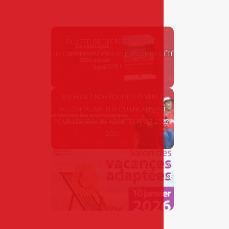
OUVERTURE DES RÉSERVATIONS :
DÉCOUVREZ LES SÉJOURS PRINTEMPS & ÉTÉ
2026 !
REJOIGNEZ NOS ÉQUIPES ! DEVENEZ
ACCOMPAGNATEUR OU ENCADRANT
POUR LES SÉJOURS ADAPTÉS HIVER 2025-
2026
VOYAGES ADAPTÉS PARTICIPE AU SALON
DES VACANCES ADAPTÉES 2026 ORGANISÉ
PAR L’ALGED À LYON